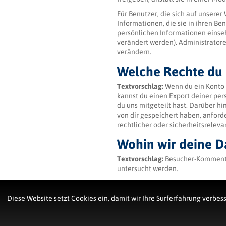
Für Benutzer, die sich auf unserer
Informationen, die sie in ihren Be
persönlichen Informationen einse
verändert werden). Administrator
verändern.
Welche Rechte du 
Textvorschlag:
Wenn du ein Konto 
kannst du einen Export deiner per
du uns mitgeteilt hast. Darüber h
von dir gespeichert haben, anforde
rechtlicher oder sicherheitsrele
Wohin wir deine D
Textvorschlag:
Besucher-Kommenta
untersucht werden.
Impressum & Copyright
Diese Website setzt Cookies ein, damit wir Ihre Surferfahrung verbes
Kontakt
Impressum & Haftu