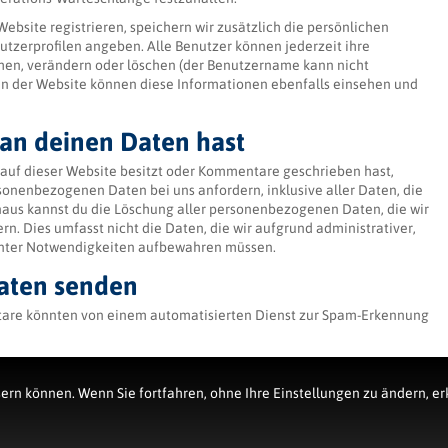
 Website registrieren, speichern wir zusätzlich die persönlichen
nutzerprofilen angeben. Alle Benutzer können jederzeit ihre
hen, verändern oder löschen (der Benutzername kann nicht
en der Website können diese Informationen ebenfalls einsehen und
an deinen Daten hast
auf dieser Website besitzt oder Kommentare geschrieben hast,
sonenbezogenen Daten bei uns anfordern, inklusive aller Daten, die
inaus kannst du die Löschung aller personenbezogenen Daten, die wir
rn. Dies umfasst nicht die Daten, die wir aufgrund administrativer,
vanter Notwendigkeiten aufbewahren müssen.
aten senden
re könnten von einem automatisierten Dienst zur Spam-Erkennung
sern können. Wenn Sie fortfahren, ohne Ihre Einstellungen zu ändern, e
ngsausschluss
Datenschutz
AGB
Füllmaschine
Verschr