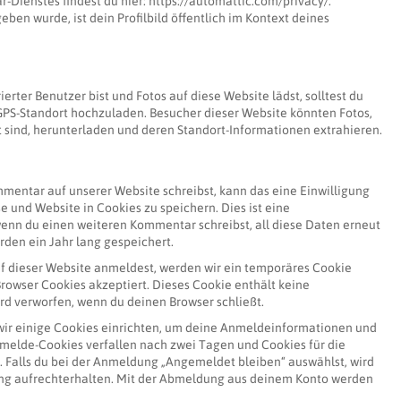
-Dienstes findest du hier: https://automattic.com/privacy/.
n wurde, ist dein Profilbild öffentlich im Kontext deines
ierter Benutzer bist und Fotos auf diese Website lädst, solltest du
GPS-Standort hochzuladen. Besucher dieser Website könnten Fotos,
t sind, herunterladen und deren Standort-Informationen extrahieren.
entar auf unserer Website schreibst, kann das eine Einwilligung
 und Website in Cookies zu speichern. Dies ist eine
wenn du einen weiteren Kommentar schreibst, all diese Daten erneut
den ein Jahr lang gespeichert.
auf dieser Website anmeldest, werden wir ein temporäres Cookie
Browser Cookies akzeptiert. Dieses Cookie enthält keine
 verworfen, wenn du deinen Browser schließt.
ir einige Cookies einrichten, um deine Anmeldeinformationen und
melde-Cookies verfallen nach zwei Tagen und Cookies für die
 Falls du bei der Anmeldung „Angemeldet bleiben“ auswählst, wird
g aufrechterhalten. Mit der Abmeldung aus deinem Konto werden